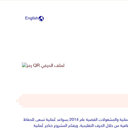
English
بدأت حكاية درور لتصنيع الخناجر العُمانية والمشغولات الفضية عام 2014 بسواعد عُمانية تسعى للحفاظ
قافية من خلال الحرف التقليدية. ويقدّم المشروع خناجر عُمانية