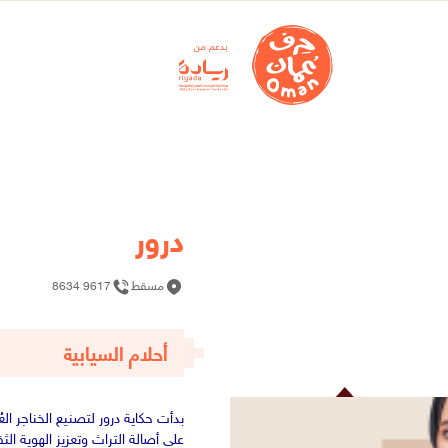
درور
مسقط
9617 8634
أحلام السيابية
على أصالة التراث وتعزيز الهوية الث